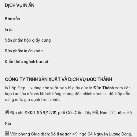
DỊCH VỤ IN ẤN
Bán sẵn
In ấn
Sản phẩm hộp giấy cứng
Sản phẩm in ấn khác
Kiến thức ngành bao bì
CÔNG TY TNHH SẢN XUẤT VÀ DỊCH VỤ ĐỨC THÀNH
In Hộp Đẹp – xưởng sản xuất bao bì giấy của
In Đức Thành
cam kết
hợp tác lâu dài với khách hàng, mang đến chính sách ưu đãi hấp dẫn
cùng mức giá cạnh tranh nhất.
Địa chỉ ĐKKD: Số 9/12/111, phố Cầu Cốc, Tây Mỗ, Nam Từ Liêm, Hà
Nội
Văn phòng Giao dịch: Số 11 ngách 49, ngõ 64 Nguyễn Lương Bằng,