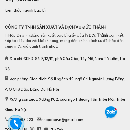
Sản phẩm in ấn khác
Kiến thức ngành bao bì
CÔNG TY TNHH SẢN XUẤT VÀ DỊCH VỤ ĐỨC THÀNH
In Hộp Đẹp – xưởng sản xuất bao bì giấy của
In Đức Thành
cam kết
hợp tác lâu dài với khách hàng, mang đến chính sách ưu đãi hấp dẫn
cùng mức giá cạnh tranh nhất.
Địa chỉ ĐKKD: Số 9/12/111, phố Cầu Cốc, Tây Mỗ, Nam Từ Liêm, Hà
Nội
Văn phòng Giao dịch: Số 11 ngách 49, ngõ 64 Nguyễn Lương Bằng,
P. Ô Chợ Dừa, Đống Đa, Hà Nội
Xưởng sản xuất: Xưởng K02, cuối ngõ 1, đường Tân Triều Mới, Triều
Khúc, Hà Nội
097.1988.223 |
inhopdepvn@gmail.com
FOLLOW US
TikTok