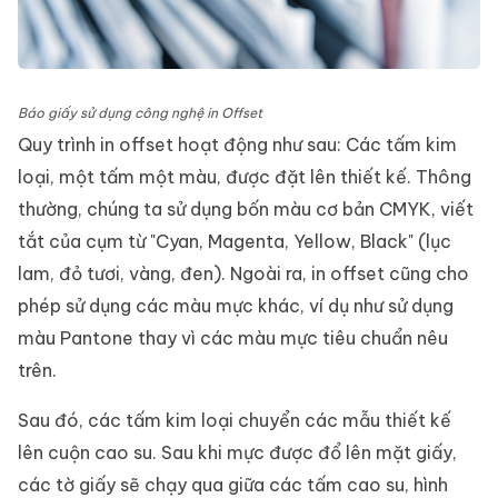
Báo giấy sử dụng công nghệ in Offset
Quy trình in offset hoạt động như sau: Các tấm kim
loại, một tấm một màu, được đặt lên thiết kế. Thông
thường, chúng ta sử dụng bốn màu cơ bản CMYK, viết
tắt của cụm từ "Cyan, Magenta, Yellow, Black" (lục
lam, đỏ tươi, vàng, đen). Ngoài ra, in offset cũng cho
phép sử dụng các màu mực khác, ví dụ như sử dụng
màu Pantone thay vì các màu mực tiêu chuẩn nêu
trên.
Sau đó, các tấm kim loại chuyển các mẫu thiết kế
lên cuộn cao su. Sau khi mực được đổ lên mặt giấy,
các tờ giấy sẽ chạy qua giữa các tấm cao su, hình