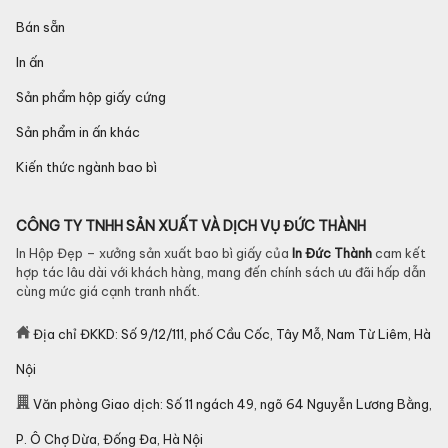
Bán sẵn
In ấn
Sản phẩm hộp giấy cứng
Sản phẩm in ấn khác
Kiến thức ngành bao bì
CÔNG TY TNHH SẢN XUẤT VÀ DỊCH VỤ ĐỨC THÀNH
In Hộp Đẹp – xưởng sản xuất bao bì giấy của
In Đức Thành
cam kết
hợp tác lâu dài với khách hàng, mang đến chính sách ưu đãi hấp dẫn
cùng mức giá cạnh tranh nhất.
Địa chỉ ĐKKD: Số 9/12/111, phố Cầu Cốc, Tây Mỗ, Nam Từ Liêm, Hà
Nội
Văn phòng Giao dịch: Số 11 ngách 49, ngõ 64 Nguyễn Lương Bằng,
P. Ô Chợ Dừa, Đống Đa, Hà Nội