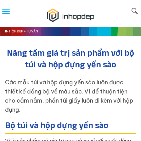
IN HỘP ĐẸP
»
TƯ VẤN
Nâng tầm giá trị sản phẩm với bộ
túi và hộp đựng yến sào
Các mẫu túi và hộp đựng yến sào luôn được
thiết kế đồng bộ về màu sắc. Vì để thuận tiện
cho cầm nắm, phần túi giấy luôn đi kèm với hộp
đựng.
Bộ túi và hộp đựng yến sào
Vì là sản phẩm có giá trị cao và xa xỉ với người dùng