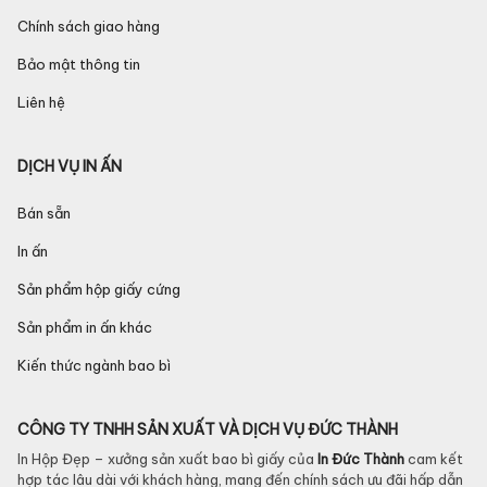
Chính sách giao hàng
Bảo mật thông tin
Liên hệ
DỊCH VỤ IN ẤN
Bán sẵn
In ấn
Sản phẩm hộp giấy cứng
Sản phẩm in ấn khác
Kiến thức ngành bao bì
CÔNG TY TNHH SẢN XUẤT VÀ DỊCH VỤ ĐỨC THÀNH
In Hộp Đẹp – xưởng sản xuất bao bì giấy của
In Đức Thành
cam kết
hợp tác lâu dài với khách hàng, mang đến chính sách ưu đãi hấp dẫn